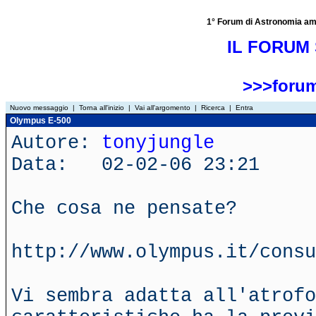
1° Forum di Astronomia amator
IL FORUM 
>>>forum
Nuovo messaggio
|
Torna all'inizio
|
Vai all'argomento
|
Ricerca
|
Entra
Olympus E-500
Autore:
tonyjungle
Data: 02-02-06 23:21
Che cosa ne pensate?
http://www.olympus.it/consu
Vi sembra adatta all'atrofo